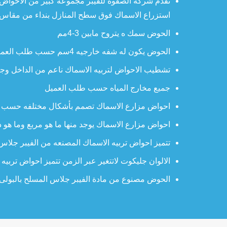
تقدم شركه الصفوه للفيبر مجموعه كبير من الاحواض
استزراع الاسماك فوق سطح المنازل بنداء من مقاس 1×2×50سم يكون حجم المياه طن مياه حيث تتحتاج سمكه لتر ونصف ميا
الحوض سمك ه يتروح مابين 3-4مم
الحوض يكون له شفه خارجيه 4سم حسب طلب العميل من الممكن اضافه غطاء له
تشطيب الاحواض لتربيه الاسماك ناعم من الداخل وجي
جميع مخارج المياه حسب طلب العميل
احواض مزارع الاسماك تصمم بأشكال مختلفه حسب 
احواض مزارع الاسماك يوجد منها ما هو مربع وما هو د
تتميز احواض تربيه الاسماك المصنعه من الفيبر جلاس 
الالوان جليكوت لاتتغير عبر الزمن تتميز احواض تربيه ا
الحوض مصنوع من مادة الفيبر جلاس المسلح بالبولى اس