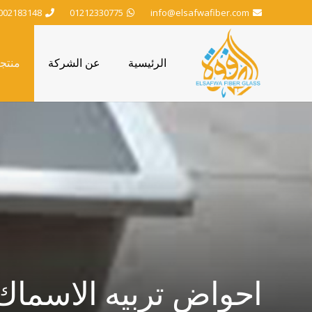
002183148
01212330775
info@elsafwafiber.com
الرئيسية
عن الشركة
منتج
احواض تربيه الاسماك