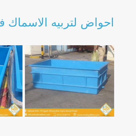
احواض لتربيه الاسماك ف