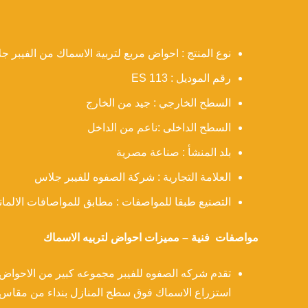
نوع المنتج : احواض مربع لتربية الاسماك من الفيبر ج
رقم الموديل : 113 ES
السطح الخارجي : جيد من الخارج
السطح الداخلى :ناعم من الداخل
بلد المنشأ : صناعة مصرية
العلامة التجارية : شركة الصفوه للفيبر جلاس
التصنيع طبقا للمواصفات : مطابق للمواصافات الالمانية DIN و المواصفات البريطانية 
مواصفات فنية – مميزات احواض لتربيه الاسماك
تقدم شركه الصفوه للفيبر مجموعه كبير من الاحواض
استزراع الاسماك فوق سطح المنازل بنداء من مقاس 1×2×50سم يكون حجم المياه طن مياه حيث تتحتاج كل سمكه لتر ونصف ميا