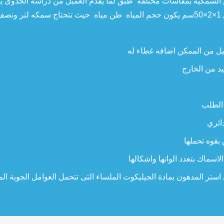
 السمكيه بمقاسات مختلفه طبق لما يقدم العميل من دراسه الجدوى ي
ه
د من الخارج
الطلب
ائري
بقوه تحملها
لاسماك بتعدد الوانها واشكالها
تر المدهون بمادة الجيليكوت الملساء التى تتحمل العوامل الجوية الم