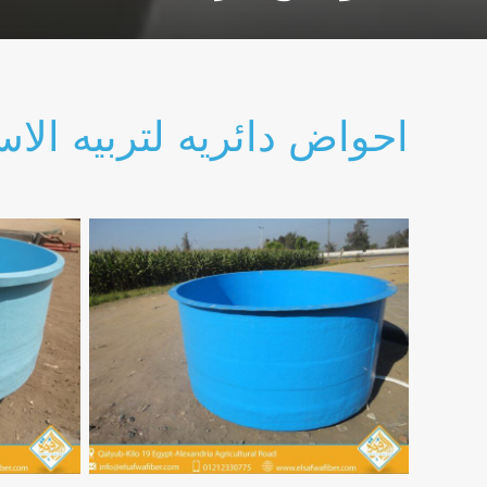
احواض دائريه لتربيه الا