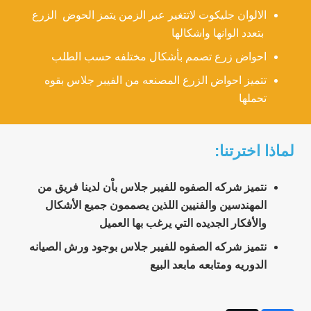
الالوان جليكوت لاتتغير عبر الزمن يتمز الحوض الزرع
بتعدد الوانها واشكالها
احواض زرع تصمم بأشكال مختلفه حسب الطلب
تتميز احواض الزرع المصنعه من الفيبر جلاس بقوه
تحملها
لماذا اخترتنا:
نتميز شركه الصفوه للفيبر جلاس باْن لدينا فريق من
المهندسين والفنيين اللذين يصممون جميع الأشكال
والأفكار الجديده التي يرغب بها العميل
نتميز شركه الصفوه للفيبر جلاس بوجود ورش الصيانه
الدوريه ومتابعه مابعد البيع