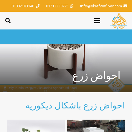
01002183148
01212330775
info@elsafwafiber.com
احواض زرع
احواض زرع باشكال ديكوريه