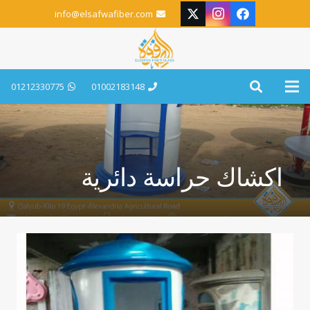
info@elsafwafiber.com
01212330775
01002183148
اكشاك حراسة دائرية