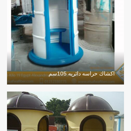
اكشاك حراسه دائريه 105سم