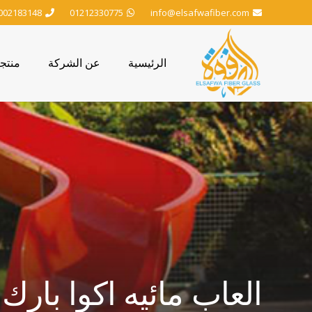
002183148
01212330775
info@elsafwafiber.com
الرئيسية
عن الشركة
منتج
العاب مائيه اكوا بارك