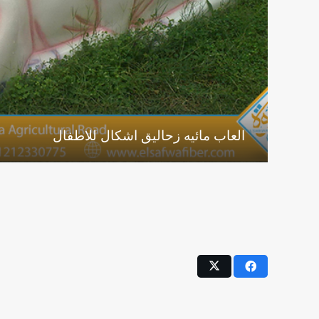
العاب مائيه زحاليق اشكال للاطفال