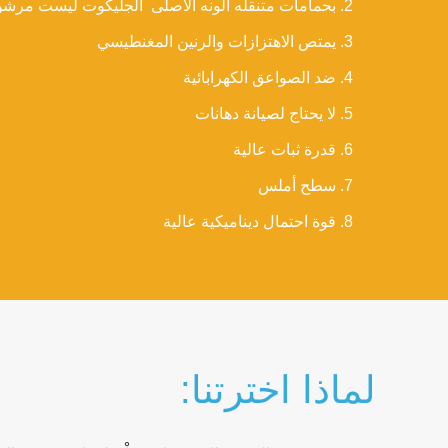
بحمامات متنقله الونه الاصلى الجليكوت ليست مرشوش 
يمتص الاهتزازات والرنين المغنطيسي
ضد الصواعق الكهرابائية
لا يحتاج لصيانة دهانات
قدرة ثبات عالية
سطح أملس
قوة احتمال ديناميكية عالية
لماذا اخترتنا: