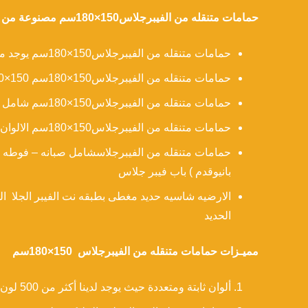
حمامات متنقله من الفيبرجلاس150×180سم مصنوعة من مادة الفيبرجلاس المسلح بمادة البولي استر المدهون بمادة الجيلكوت الملساء التي تتحمل العوامل الجوية
حمامات متنقله من الفيبرجلاس150×180سم يوجد منه تشطيب ناعم من الداخل والخارج وايضا تشطيب ناعم من الخارج وجيد من الداخل
حمامات متنقله من الفيبرجلاس150×180سم 150×180سم شامل جميع التوصيلات الكهربائيه وتوصيلات السباكه
حمامات متنقله من الفيبرجلاس150×180سم شامل خزان مياه وخزان صرف
حمامات متنقله من الفيبرجلاس150×180سم الالوان جليكوت لاتتغير عبر الزمن
بانيوقدم ) باب فيبر جلاس
الارضيه شاسيه حديد مغطى بطبقه نت الفيبر الجلا 
الحديد
مميـزات حمامات متنقله من الفيبرجلاس 150×180سم
ألوان ثابتة ومتعددة حيث يوجد لدينا أكثر من 500 لون حسب طلب السادة العملاء