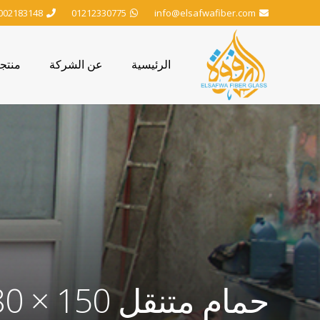
002183148
01212330775
info@elsafwafiber.com
الرئيسية
عن الشركة
منتج
حمام متنقل 150 × 180 سم