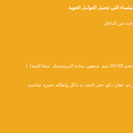
حمامات متنقله من الفيبرجلاسشامل صبانه – فوطه – قاعده سواء افرنجى او بلدى – حوض وش- شفاط او شبك المونيا حجم 30×30 سم مدهون بماده التروستيتك منعا للصدا )
 ثم دهان دكو حتى لايحد ث تاكل واطاله عمره شاسيه