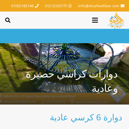
01002183148
01212330775
info@elsafwafiber.com
دوارات كراسي حصيرة
وعادية
دوارة 6 كرسي عادية