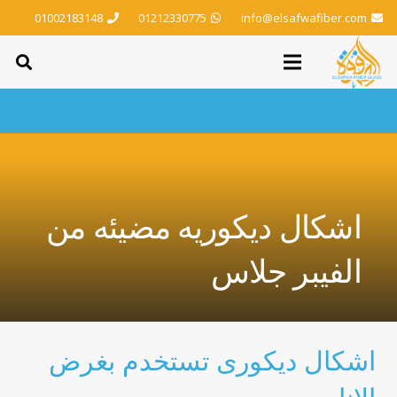
01002183148
01212330775
info@elsafwafiber.com
اشكال ديكوريه مضيئه من
الفيبر جلاس
اشكال ديكورى تستخدم بغرض